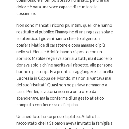
commosso e al tempo stesso illuminato, perché dal
dolore è nata una voce capace di scuotere le
coscienze.
Non sono mancati i ricordi più intimi, quelli che hanno
restituito al pubblico l’immagine di una ragazza solare
e autentica. I giovani hanno chiesto ai genitori
com’era Matilde di carattere e cosa amasse di più
nello sci. Elena e Adolfo hanno risposto con un
sorriso: Matilde regalava sorrisi a tutti, ma il cuore lo
donava solo a chi ne meritava il rispetto, alle persone
buone e partecipi. Era pronta a raggiungere la sorella
Lucrezia
in Coppa del Mondo, ma non si vantava mai
dei suoi risultati. Quasi non ne parlava nemmeno a
casa. Per lei, la vittoria non era un trofeo da
sbandierare, ma la conferma di un gesto atletico
compiuto con fierezza e disciplina.
Un aneddoto ha sorpreso la platea. Adolfo ha
raccontato che la Salomon aveva invitato la famiglia a