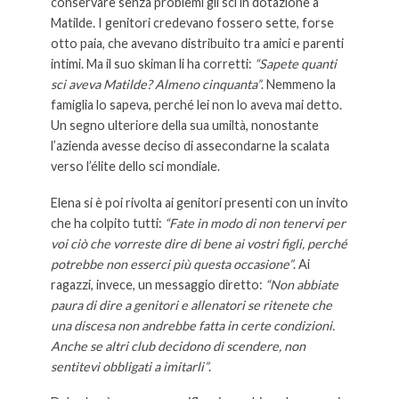
conservare senza problemi gli sci in dotazione a
Matilde. I genitori credevano fossero sette, forse
otto paia, che avevano distribuito tra amici e parenti
intimi. Ma il suo skiman li ha corretti:
“Sapete quanti
sci aveva Matilde? Almeno cinquanta”
. Nemmeno la
famiglia lo sapeva, perché lei non lo aveva mai detto.
Un segno ulteriore della sua umiltà, nonostante
l’azienda avesse deciso di assecondarne la scalata
verso l’élite dello sci mondiale.
Elena si è poi rivolta ai genitori presenti con un invito
che ha colpito tutti:
“Fate in modo di non tenervi per
voi ciò che vorreste dire di bene ai vostri figli, perché
potrebbe non esserci più questa occasione”
. Ai
ragazzi, invece, un messaggio diretto:
“Non abbiate
paura di dire a genitori e allenatori se ritenete che
una discesa non andrebbe fatta in certe condizioni.
Anche se altri club decidono di scendere, non
sentitevi obbligati a imitarli”
.