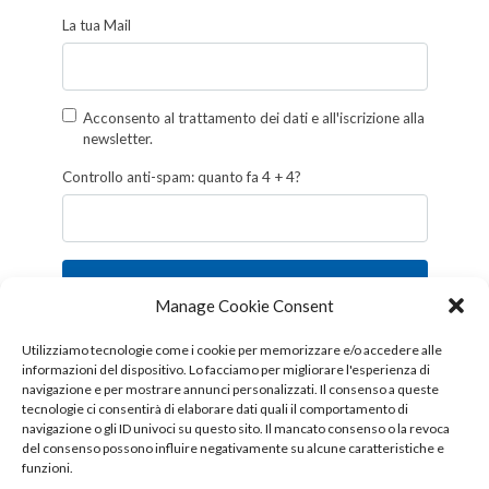
La tua Mail
Acconsento al trattamento dei dati e all'iscrizione alla
newsletter.
Controllo anti-spam: quanto fa 4 + 4?
Iscriviti
Manage Cookie Consent
Follow us!
Utilizziamo tecnologie come i cookie per memorizzare e/o accedere alle
informazioni del dispositivo. Lo facciamo per migliorare l'esperienza di
navigazione e per mostrare annunci personalizzati. Il consenso a queste
tecnologie ci consentirà di elaborare dati quali il comportamento di
navigazione o gli ID univoci su questo sito. Il mancato consenso o la revoca
del consenso possono influire negativamente su alcune caratteristiche e
funzioni.