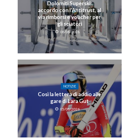
Dolomiti Superski:
accordo con l’Antitrust, al
via rimborsi e voucher per
gli sciatori
08/08/2026
NOTIZIE
Così la lettera di addio alle
gare di Lara Gut
05/08/2026