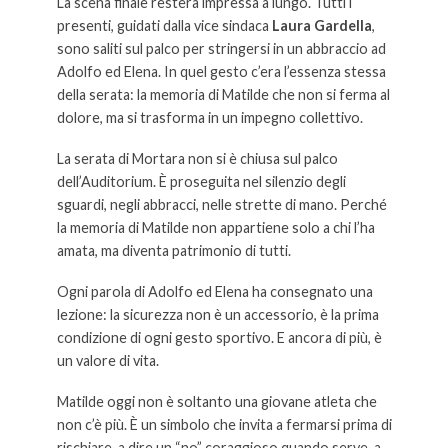
La scena finale resterà impressa a lungo. Tutti i
presenti, guidati dalla vice sindaca
Laura Gardella
,
sono saliti sul palco per stringersi in un abbraccio ad
Adolfo ed Elena. In quel gesto c’era l’essenza stessa
della serata: la memoria di Matilde che non si ferma al
dolore, ma si trasforma in un impegno collettivo.
La serata di Mortara non si è chiusa sul palco
dell’Auditorium. È proseguita nel silenzio degli
sguardi, negli abbracci, nelle strette di mano. Perché
la memoria di Matilde non appartiene solo a chi l’ha
amata, ma diventa patrimonio di tutti.
Ogni parola di Adolfo ed Elena ha consegnato una
lezione: la sicurezza non è un accessorio, è la prima
condizione di ogni gesto sportivo. E ancora di più, è
un valore di vita.
Matilde oggi non è soltanto una giovane atleta che
non c’è più. È un simbolo che invita a fermarsi prima di
rischiare, a dire un “no” coraggioso quando serve, a