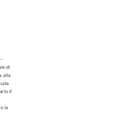
 –
le di
, alla
 sala
rio il
ro la