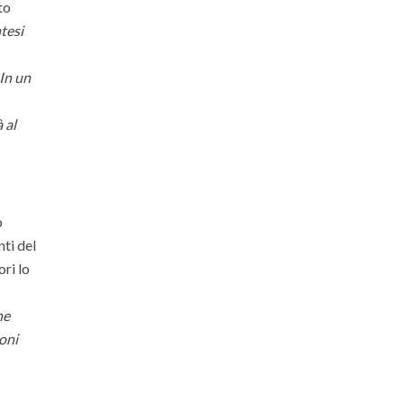
to
tesi
In un
 al
o
nti del
ori lo
he
oni