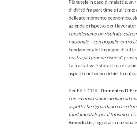
Più tutele in caso di malattie, u
di diritti fra part time e full tim
delicato momento economico, sia n
aziende e rispetto per i lavoratori
consideriamo un risultato estre
nazionale – con orgoglio entro i 
Fondamentale l’impegno di tutte l
nostra più grande risorsa
”, pros
La trattativa è stata ricca di spu
aspetti che hanno richiesto un’app
Per FILT CGIL
,
Domenico D’Erc
consecutivo siamo arrivati ad un
aspetti che riguardano i casi di ma
fondamentale per il turismo e c
Benedictis
, segretario nazional