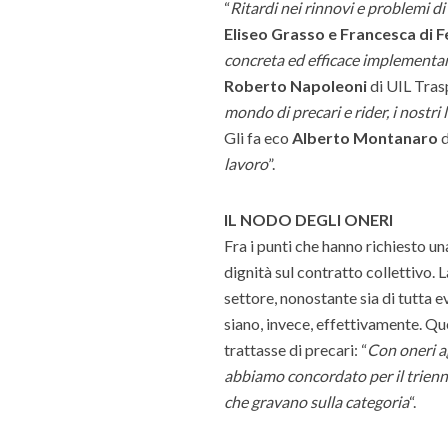
“
Ritardi nei rinnovi e problemi d
Eliseo Grasso e Francesca di F
concreta ed efficace implementan
Roberto Napoleoni
di UIL Trasp
mondo di precari e rider, i nostri
Gli fa eco
Alberto Montanaro
d
lavoro
”.
IL NODO DEGLI ONERI
Fra i punti che hanno richiesto una
dignità sul contratto collettivo. 
settore, nonostante sia di tutta ev
siano, invece, effettivamente. Qu
trattasse di precari: “
Con oneri ag
abbiamo concordato per il trienn
che gravano sulla categoria
“.