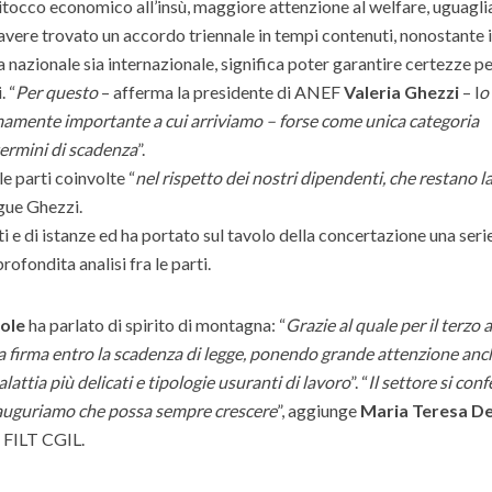
n ritocco economico all’insù, maggiore attenzione al welfare, uguagl
e: avere trovato un accordo triennale in tempi contenuti, nonostante i
azionale sia internazionale, significa poter garantire certezze pe
. “
Per questo
– afferma la presidente di ANEF
Valeria Ghezzi
– l
o
mamente importante a cui arriviamo – forse come unica categoria
termini di scadenza
”.
e parti coinvolte “
nel rispetto dei nostri dipendenti, che restano l
egue Ghezzi.
nti e di istanze ed ha portato sul tavolo della concertazione una seri
rofondita analisi fra le parti.
ole
ha parlato di spirito di montagna: “
Grazie al quale per il terzo
a firma entro la scadenza di legge, ponendo grande attenzione anc
lattia più delicati e tipologie usuranti di lavoro
”. “
Il settore si con
i auguriamo che possa sempre crescere
”, aggiunge
Maria Teresa D
e FILT CGIL.