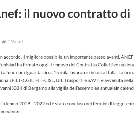
nef: il nuovo contratto di
4 Minuti
accordo, il migliore possibile, un importante passo avanti. ANEF
iviari ha firmato oggi il rinnovo del Contratto Collettivo naziona
i a fune che riguarda circa 15 mila lavoratori in tutta Italia. La firma
zionali FILT-CGIL, FIT-CISL, UIL Trasporti e SAVT, è avvenuta nella
anni XXIII di Bergamo alla vigilia dell’assemblea annualein calenda
il triennio 2019 – 2022 ed è stato concluso nei termini di legge, ent
recedente.