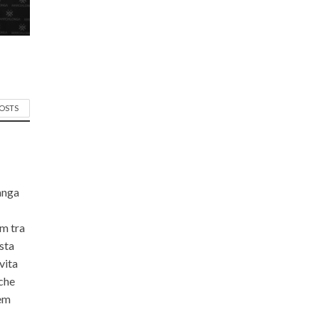
POSTS
langa
om tra
ista
vita
 che
rem