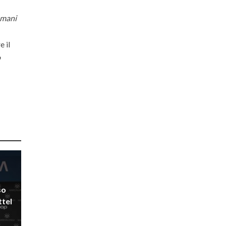
omani
e il
o
so
ttel