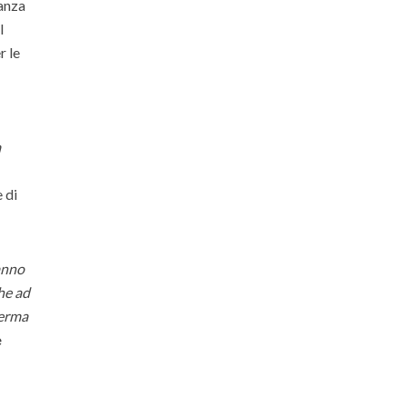
ianza
l
r le
a
e di
 anno
he ad
ferma
e