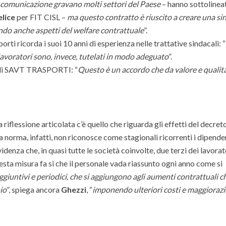
i comunicazione gravano molti settori del Paese
– hanno sottolinea
elice
per FIT CISL –
ma questo contratto è riuscito a creare una sin
do anche aspetti del welfare contrattuale
”.
orti ricorda i suoi 10 anni di esperienza nelle trattative sindacali: “
 lavoratori sono, invece, tutelati in modo adeguato
”.
i SAVT TRASPORTI: “
Questo è un accordo che da valore e qualità
 riflessione articolata c’è quello che riguarda gli effetti del decret
La norma, infatti, non riconosce come stagionali ricorrenti i dipende
idenza che, in quasi tutte le società coinvolte, due terzi dei lavorat
esta misura fa sì che il personale vada riassunto ogni anno come si
giuntivi e periodici, che si aggiungono agli aumenti contrattuali c
io
”, spiega ancora
Ghezzi
, “
imponendo ulteriori costi e maggiorazi