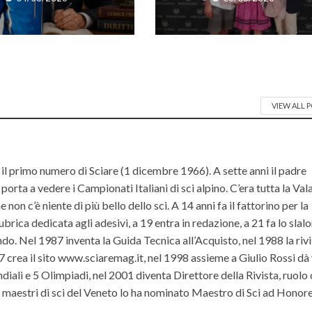
VIEW ALL 
il primo numero di Sciare (1 dicembre 1966). A sette anni il padre
orta a vedere i Campionati Italiani di sci alpino. C’era tutta la Va
non c’è niente di più bello dello sci. A 14 anni fa il fattorino per la
ubrica dedicata agli adesivi, a 19 entra in redazione, a 21 fa lo slal
do. Nel 1987 inventa la Guida Tecnica all’Acquisto, nel 1988 la riv
rea il sito www.sciaremag.it, nel 1998 assieme a Giulio Rossi dà 
iali e 5 Olimpiadi, nel 2001 diventa Direttore della Rivista, ruolo
ei maestri di sci del Veneto lo ha nominato Maestro di Sci ad Hono