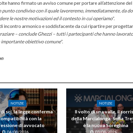
olte hanno firmato un avviso comune per portare all’attenzione del
n punto condiviso con il quale lavoreremo, immediatamente, da d
dere le nostre motivazioni ed il contesto in cui operiamo
”.
 di incontro armonico e soddisfacente da cui ripartire per progettar
raziare – conclude Ghezzi – tutti i partecipanti che hanno lavorat
o importante obiettivo comune
”.
on
NOTIZIE
NOTIZIE
di sci, la legge conferma
Il volto di una valle, il sorri
compatibilità con la
della Marcialonga: Sofia Tre
essione di avvocato
è la nuova Soreghina
04/08/2026
03/08/2026