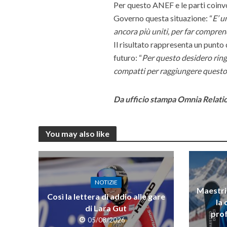
Per questo ANEF e le parti coinv
Governo questa situazione: “
E’ u
ancora più uniti, per far compren
Il risultato rappresenta un punto
futuro: “
Per questo desidero ring
compatti per raggiungere quest
Da ufficio stampa Omnia Relati
You may also like
NOTIZIE
Maestri 
Così la lettera di addio alle gare
la 
di Lara Gut
prof
05/08/2026