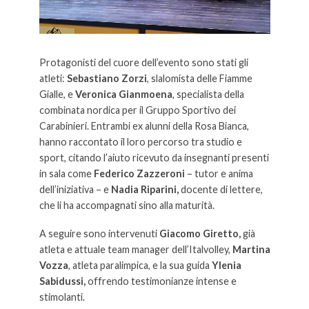
Protagonisti del cuore dell’evento sono stati gli
atleti:
Sebastiano Zorzi
, slalomista delle Fiamme
Gialle, e
Veronica Gianmoena
, specialista della
combinata nordica per il Gruppo Sportivo dei
Carabinieri. Entrambi ex alunni della Rosa Bianca,
hanno raccontato il loro percorso tra studio e
sport, citando l’aiuto ricevuto da insegnanti presenti
in sala come
Federico Zazzeroni
– tutor e anima
dell’iniziativa – e
Nadia Riparini,
docente di lettere,
che li ha accompagnati sino alla maturità.
A seguire sono intervenuti
Giacomo Giretto,
già
atleta e attuale team manager dell’Italvolley,
Martina
Vozza
, atleta paralimpica, e la sua guida
Ylenia
Sabidussi,
offrendo testimonianze intense e
stimolanti.