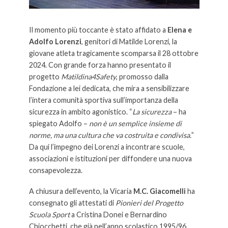
Il momento più toccante è stato affidato a
Elena e
Adolfo Lorenzi
, genitori di Matilde Lorenzi, la
giovane atleta tragicamente scomparsa il 28 ottobre
2024. Con grande forza hanno presentato il
progetto
Matildina4Safety
, promosso dalla
Fondazione a lei dedicata, che mira a sensibilizzare
l’intera comunità sportiva sull’importanza della
sicurezza in ambito agonistico. “
La sicurezza
– ha
spiegato Adolfo –
non è un semplice insieme di
norme, ma una cultura che va costruita e condivisa.
”
Da qui l’impegno dei Lorenzi a incontrare scuole,
associazioni e istituzioni per diffondere una nuova
consapevolezza.
A chiusura dell’evento, la Vicaria
M.C. Giacomelli
ha
consegnato gli attestati di
Pionieri del Progetto
Scuola Sport
a Cristina Donei e Bernardino
Chiocchetti, che già nell’anno scolastico 1995/96