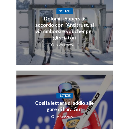
NOTIZIE
Dolomiti Superski:
accordo con l’Antitrust, al
via rimborsi e voucher per
gli sciatori
08/08/2026
NOTIZIE
Così la lettera di addio alle
gare di Lara Gut
05/08/2026