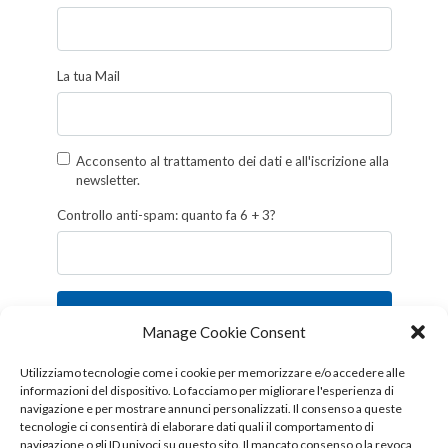
La tua Mail
Acconsento al trattamento dei dati e all'iscrizione alla
newsletter.
Controllo anti-spam: quanto fa 6 + 3?
Iscriviti
Manage Cookie Consent
Follow us!
Utilizziamo tecnologie come i cookie per memorizzare e/o accedere alle
informazioni del dispositivo. Lo facciamo per migliorare l'esperienza di
navigazione e per mostrare annunci personalizzati. Il consenso a queste
tecnologie ci consentirà di elaborare dati quali il comportamento di
navigazione o gli ID univoci su questo sito. Il mancato consenso o la revoca