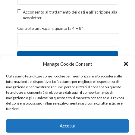
Acconsento al trattamento dei dati e all'iscrizione alla
newsletter.
Controllo anti-spam: quanto fa 4 + 8?
Iscriviti
Manage Cookie Consent
Follow us!
Utilizziamo tecnologie come i cookie per memorizzare e/o accedere alle
informazioni del dispositivo. Lo facciamo per migliorare l'esperienza di
navigazione e per mostrare annunci personalizzati. Il consenso a queste
tecnologie ci consentirà di elaborare dati quali il comportamento di
navigazione o gli ID univoci su questo sito. Il mancato consenso o la revoca
del consenso possono influire negativamente su alcune caratteristiche e
funzioni.
Accetta