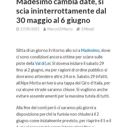
Madesimo cambia date, si
scia ininterrottamente dal
30 maggio al 6 giugno
27/05/2021
Marco Di Marco
2 Minuti
Il Ministero blocca tutte le funivie, niente sci a Madesimo.
Slitta di un giorno il ritorno allo sci a
Madesimo
, dove
ci sono condizioni ancora ottime per sciare sulle
piste della
Val di Lei
. Si doveva iniziare il sabato 29
fino al 2 giugno, ma per ragioni di ordine pubblico si
dovranno attendere altre 24 ore. Sabato 29 infatti,
all’Alpe Motta arriverà una tappa del Giro d’Italia, per
cui alcune strade saranno chiuse. Si vogliono anche
evitare assembramenti per la massima tutela di tutti.
Alla fine dei conti però ci saranno più giorni a
disposizione perché la funivia non chiuderà il 2
giugno come inizialmente previsto, per riaprire il 5 e il