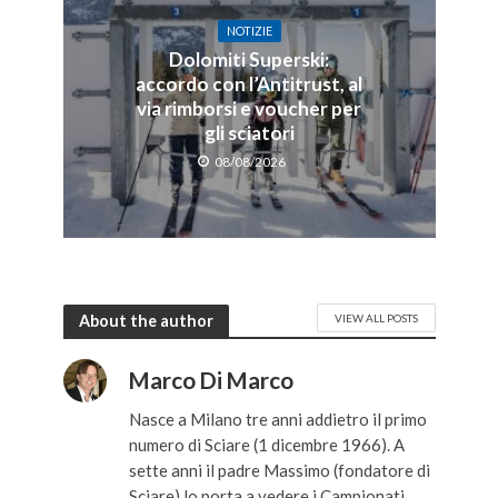
NOTIZIE
Dolomiti Superski:
accordo con l’Antitrust, al
via rimborsi e voucher per
gli sciatori
08/08/2026
About the author
VIEW ALL POSTS
Marco Di Marco
Nasce a Milano tre anni addietro il primo
numero di Sciare (1 dicembre 1966). A
sette anni il padre Massimo (fondatore di
Sciare) lo porta a vedere i Campionati