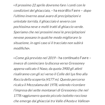
«
Il prossimo 22 aprile dovremo fare i conti con le
condizioni del ghiacciaio
, – ha esordito Favre –
dopo
l’ultimo inverno assai avaro di precipitazioni e
un’estate torrida, il ghiacciaio è severo con
pochissima neve e molti tratti di ghiaccio verde.
Speriamo che nei prossimi mesi le precipitazioni
nevose possano in qualche modo migliorare la
situazione, in ogni caso si il tracciato non subirà
modifiche
».
«
Come già previsto nel 2019
– ha continuato Favre –
invece di cominciare la discesa verso Gressoney
appena valicato il Naso, da quota 3900 gli atleti
risaliranno con gli sci verso il Colle del Lys fino alla
Roccia della scoperta (4177 m). Questo percorso
ricalca il Mezzalama del 1978, volendo ricordare
l’impresa dei sette montanari di Gressoney che nel
1778 raggiunsero questo piccolo isolotto roccioso
che emerge dai ghiacciai tra Valle d’Aosta e Vallese
»