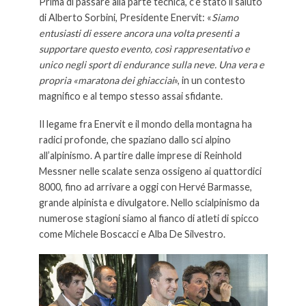
Prima di passare alla parte tecnica, c’è stato il saluto
di Alberto Sorbini, Presidente Enervit: «
Siamo
entusiasti di essere ancora una volta presenti a
supportare questo evento, così rappresentativo e
unico negli sport di endurance sulla neve. Una vera e
propria «maratona dei ghiacciai
», in un contesto
magnifico e al tempo stesso assai sfidante.
Il legame fra Enervit e il mondo della montagna ha
radici profonde, che spaziano dallo sci alpino
all’alpinismo. A partire dalle imprese di Reinhold
Messner nelle scalate senza ossigeno ai quattordici
8000, fino ad arrivare a oggi con Hervé Barmasse,
grande alpinista e divulgatore. Nello scialpinismo da
numerose stagioni siamo al fianco di atleti di spicco
come Michele Boscacci e Alba De Silvestro.