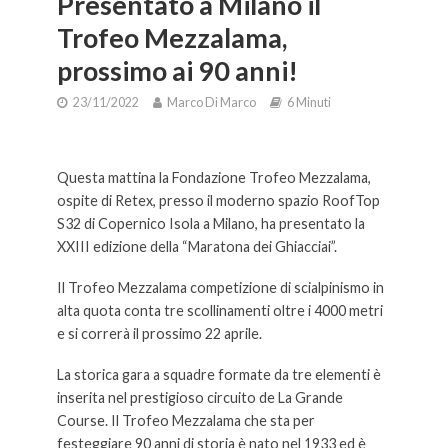
Presentato a Milano il
Trofeo Mezzalama,
prossimo ai 90 anni!
23/11/2022
Marco Di Marco
6 Minuti
Presentato a Milano il Trofeo Mezzalama, prossimo ai 90 anni!
Questa mattina la Fondazione Trofeo Mezzalama,
ospite di Retex, presso il moderno spazio RoofTop
S32 di Copernico Isola a Milano, ha presentato la
XXIII edizione della “Maratona dei Ghiacciai”.
Il Trofeo Mezzalama competizione di scialpinismo in
alta quota conta tre scollinamenti oltre i 4000 metri
e si correrà il prossimo 22 aprile.
La storica gara a squadre formate da tre elementi è
inserita nel prestigioso circuito de La Grande
Course. Il Trofeo Mezzalama che sta per
festeggiare 90 anni di storia è nato nel 1933 ed è