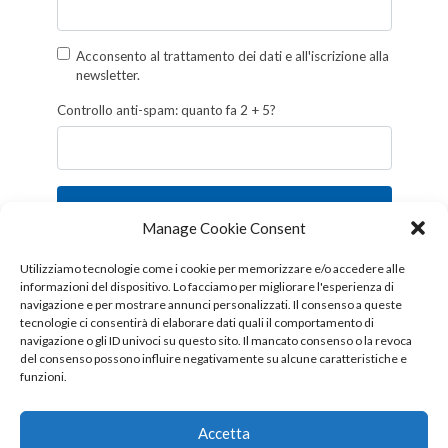
Acconsento al trattamento dei dati e all'iscrizione alla
newsletter.
Controllo anti-spam: quanto fa 2 + 5?
Iscriviti
Manage Cookie Consent
Follow us!
Utilizziamo tecnologie come i cookie per memorizzare e/o accedere alle
informazioni del dispositivo. Lo facciamo per migliorare l'esperienza di
navigazione e per mostrare annunci personalizzati. Il consenso a queste
tecnologie ci consentirà di elaborare dati quali il comportamento di
navigazione o gli ID univoci su questo sito. Il mancato consenso o la revoca
del consenso possono influire negativamente su alcune caratteristiche e
funzioni.
Accetta