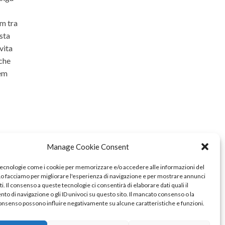
om tra
ista
vita
 che
rem
Manage Cookie Consent
tecnologie come i cookie per memorizzare e/o accedere alle informazioni del
 Lo facciamo per migliorare l'esperienza di navigazione e per mostrare annunci
i. Il consenso a queste tecnologie ci consentirà di elaborare dati quali il
o di navigazione o gli ID univoci su questo sito. Il mancato consenso o la
onsenso possono influire negativamente su alcune caratteristiche e funzioni.