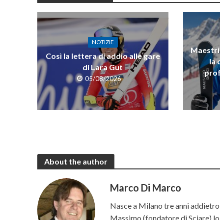
NOTIZIE
Maestri 
Così la lettera di addio alle gare
la 
di Lara Gut
prof
05/08/2026
About the author
Marco Di Marco
Nasce a Milano tre anni addietro 
Massimo (fondatore di Sciare) lo p