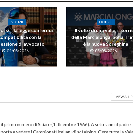
NOTIZIE
NOTIZIE
di sci, la legge conferma
Il volto di una valle, il sorri
compatibilità con la
della Marcialonga: Sofia Tre
essione di avvocato
è la nuova Soreghina
04/08/2026
03/08/2026
VIEW ALL 
il primo numero di Sciare (1 dicembre 1966). A sette anni il padre
orta a vedere i Campionati Italiani di sci alpino. C’era tutta la Va