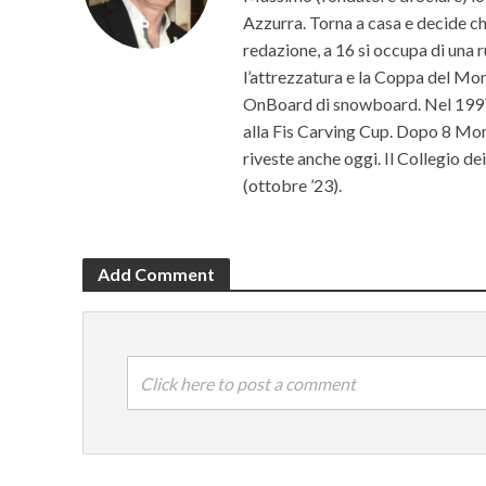
Azzurra. Torna a casa e decide che 
redazione, a 16 si occupa di una r
l’attrezzatura e la Coppa del Mon
OnBoard di snowboard. Nel 1997 c
alla Fis Carving Cup. Dopo 8 Mond
riveste anche oggi. Il Collegio d
(ottobre ’23).
Add Comment
Click here to post a comment