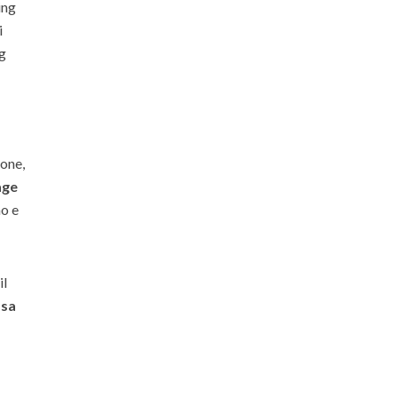
ing
i
ig
one,
age
mo e
il
ssa