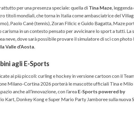
attutto per una presenza speciale: quella di
Tina Maze
, leggenda 
tro titoli mondiali, che torna in Italia come ambasciatrice del Villag
smo), Paolo Canè (tennis), Zoran Filicic e Guido Bagatta, Maze port
uo carisma in un contesto pensato per avvicinare lo sport a tutti. La 
ea neve, dove sarà possibile provare il simulatore di sci con photo
a Valle d’Aosta
.
bini agli E-Sports
ate ai più piccoli: curling e hockey in versione cartoon con il Tea
ne Milano-Cortina 2026 porterà le mascotte ufficiali Tina e Milo
spazio anche all’innovazione, con l’area
E-Sports powered by
ario Kart, Donkey Kong e Super Mario Party Jamboree sulla nuova 