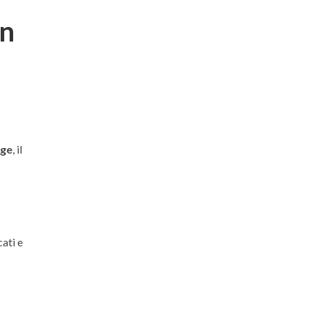
un
age
, il
e
cati e