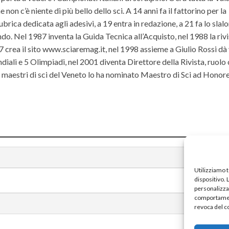
non c’è niente di più bello dello sci. A 14 anni fa il fattorino per la
ubrica dedicata agli adesivi, a 19 entra in redazione, a 21 fa lo slal
do. Nel 1987 inventa la Guida Tecnica all’Acquisto, nel 1988 la riv
rea il sito www.sciaremag.it, nel 1998 assieme a Giulio Rossi dà 
iali e 5 Olimpiadi, nel 2001 diventa Direttore della Rivista, ruolo
ei maestri di sci del Veneto lo ha nominato Maestro di Sci ad Hono
Utilizziamo 
dispositivo.
personalizzat
comportament
revoca del c