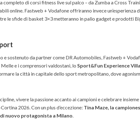
completo di corsi fitness live sul palco – da Zumba a Cross Train
abili online. Fastweb + Vodafone offriranno invece un’esperienza d
tre le sfide di basket 3×3 metteranno in palio gadget e prodotti B
sport
no e sostenuto da partner come DR Automobiles, Fastweb + Vodaf
 Melle e i comprensori valdostani, lo
Sport&Fun Experience Vill
ormare la città in capitale dello sport metropolitano, dove agonis
cipline, vivere la passione accanto ai campioni e celebrare insieme 
-Cortina 2026. Con un plus d’eccezione:
Tina Maze, la campione
i, di nuovo protagonista a Milano
.