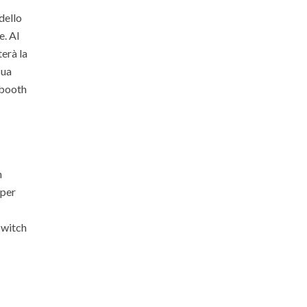
dello
e. Al
erà la
sua
 booth
m
 per
Switch