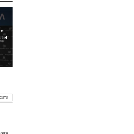
so
ttel
POSTS
langa