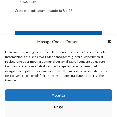
newsletter.
Controllo anti-spam: quanto fa 8 + 4?
Iscriviti
Manage Cookie Consent
Follow us!
Utilizziamo tecnologie come i cookie per memorizzare e/o accedere alle
informazioni del dispositivo. Lo facciamo per migliorare l'esperienza di
navigazione e per mostrare annunci personalizzati. Il consenso a queste
tecnologie ci consentirà di elaborare dati quali il comportamento di
navigazione o gli ID univoci su questo sito. Il mancato consenso o la revoca
del consenso possono influire negativamente su alcune caratteristiche e
funzioni.
Accetta
Nega
Copyright © 2026 OTTIS surl - Tutti i diritti sono riservati