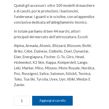
Quindi gli accessori: oltre 100 modelli di maschere
e di caschi, poi le protezioni, i bastoncini,
l’underwear, i guanti e le scioline, con un’appendice
conclusiva dedicata all’abbigliamento tecnico.
In totale parliamo di ben 44 marchi, attori
principali del mercato dell’attrezzatura. Eccoli:
Alpina, Armada, Atomic, Blizzard, Blossom, Bolle’,
Briko, Cébé, Dainese, Dalbello, Duel, Dynastar,
Elan, Energiapura, Fischer, G-To, Giro, Head,
Holmenkol, K2 Skis, Kappa, Komperdell, Lange,
Leki, Marker, Mico, Mizuno, Mons Royale, Nordica,
Poc, Rossignol, Salice, Salomon, Stöckli, Tecnica,
Toko, Tua Ski, Tyrolia, Uvex, Uyn, Völkl, Wedze E
Zanier.
Guida
Aggiungi al carrello
Tecnica