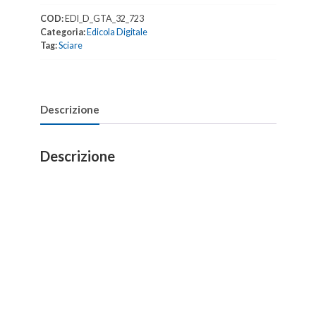
all'acquisto2020
quantità
COD:
EDI_D_GTA_32_723
Categoria:
Edicola Digitale
Tag:
Sciare
Descrizione
Descrizione