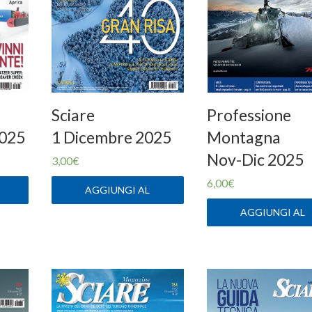
Sciare
Professione
2025
1 Dicembre 2025
Montagna
Nov-Dic 2025
3,00
€
6,00
€
AGGIUNGI AL
CARRELLO
AGGIUNGI AL
CARRELLO