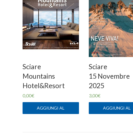
Sciare
Sciare
Mountains
15 Novembre
Hotel&Resort
2025
0,00
€
3,00
€
AGGIUNGI AL
AGGIUNGI AL
CARRELLO
CARRELLO