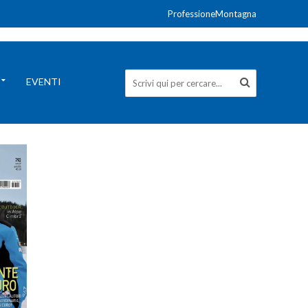
ProfessioneMontagna
EVENTI