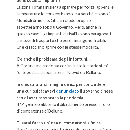
delle società impianti?
La zona Tofana inizierà a sparare per forza, appena le
temperature lo consentiranno, ma perché ci sono i
Mondiali di mezzo. Gli altri credo proprio
aspetteranno l’ok dal Governo. Però, anche in
questo caso… gli impianti di risalita sono paragonati
ai mezzi di trasporto che però rimangono fruibili.
Che ci facciano aprire con le stesse modalità.
C’è anche il problema degli infortuni…
A Cortina, ma credo sia così in tutte le stazioni, c’è
l’ortopedia a disposizione. Il Covid è a Belluno.
In chiusura, anzi, meglio dire… per concludere,
una curiosità: avevi
denunciato
il governo cinese
reo di aver provocato la pandemia…
Il 14 gennaio abbiamo il dibattimento presso il foro
di competenza di Belluno.
Ti sarai fatto un’idea di come andrà a finire…
Potrà essere dirompente essendo una causa pilota,