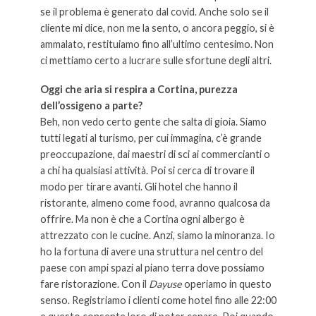
se il problema è generato dal covid. Anche solo se il
cliente mi dice, non me la sento, o ancora peggio, si è
ammalato, restituiamo fino all’ultimo centesimo. Non
ci mettiamo certo a lucrare sulle sfortune degli altri.
Oggi che aria si respira a Cortina, purezza
dell’ossigeno a parte?
Beh, non vedo certo gente che salta di gioia. Siamo
tutti legati al turismo, per cui immagina, c’è grande
preoccupazione, dai maestri di sci ai commercianti o
a chi ha qualsiasi attività. Poi si cerca di trovare il
modo per tirare avanti. Gli hotel che hanno il
ristorante, almeno come food, avranno qualcosa da
offrire. Ma non è che a Cortina ogni albergo è
attrezzato con le cucine. Anzi, siamo la minoranza. Io
ho la fortuna di avere una struttura nel centro del
paese con ampi spazi al piano terra dove possiamo
fare ristorazione. Con il
Dayuse
operiamo in questo
senso. Registriamo i clienti come hotel fino alle 22:00