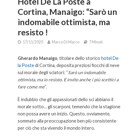
Hotel De La Poste a
Cortina, Manaigo: “Sarò un
indomabile ottimista, ma
resisto !
17/11/2020
Marco Di Marco
7 Minuti
Gherardo Manaigo
, titolare dello storico
hotel De
la Poste
di Cortina, deposita preziosi fiocchi di neve
sul morale degli sciatori: “
Sarò un indomabile
ottimista, ma io resisto. E invito anche i più scettici a
fare come me
“.
È indubbio che gli appassionati dello sci abbiano il
morale sotto… gli scarponi, temendo che la stagione
non possa avere un inizio. Questo, ovviamente,
sommato alla preoccupazione ben più consistente
per ciò che sta vivendo il mondo intero.