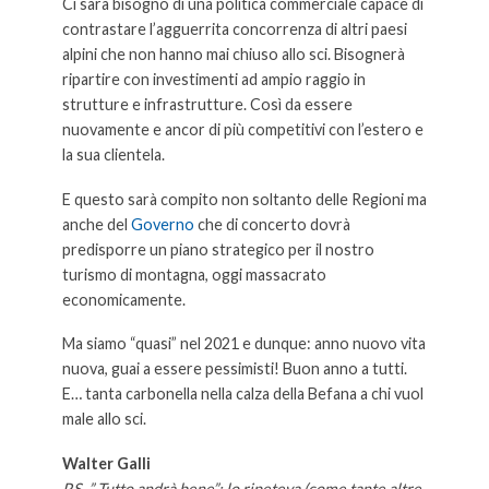
Ci sarà bisogno di una politica commerciale capace di
contrastare l’agguerrita concorrenza di altri paesi
alpini che non hanno mai chiuso allo sci. Bisognerà
ripartire con investimenti ad ampio raggio in
strutture e infrastrutture. Così da essere
nuovamente e ancor di più competitivi con l’estero e
la sua clientela.
E questo sarà compito non soltanto delle Regioni ma
anche del
Governo
che di concerto dovrà
predisporre un piano strategico per il nostro
turismo di montagna, oggi massacrato
economicamente.
Ma siamo “quasi” nel 2021 e dunque: anno nuovo vita
nuova, guai a essere pessimisti! Buon anno a tutti.
E… tanta carbonella nella calza della Befana a chi vuol
male allo sci.
senza-speranza-si-boccia-lo-sci
Walter Galli
P.S. ” Tutto andrà bene”: lo ripeteva (come tante altre