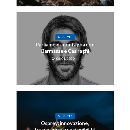
ALPSTYLE
Parliamo di montagna con
Barmasse e Casiraghi
08/04/2020
ALPSTYLE
Osprey: innovazione,
trasparenza e sostenibilità