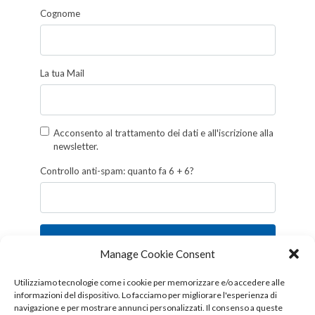
Cognome
La tua Mail
Acconsento al trattamento dei dati e all'iscrizione alla
newsletter.
Controllo anti-spam: quanto fa 6 + 6?
Iscriviti
Manage Cookie Consent
Follow us!
Utilizziamo tecnologie come i cookie per memorizzare e/o accedere alle
informazioni del dispositivo. Lo facciamo per migliorare l'esperienza di
navigazione e per mostrare annunci personalizzati. Il consenso a queste