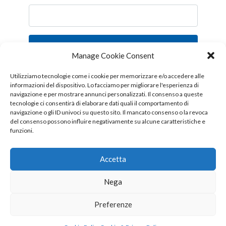
Iscriviti
Manage Cookie Consent
Follow us!
Utilizziamo tecnologie come i cookie per memorizzare e/o accedere alle
informazioni del dispositivo. Lo facciamo per migliorare l'esperienza di
navigazione e per mostrare annunci personalizzati. Il consenso a queste
tecnologie ci consentirà di elaborare dati quali il comportamento di
navigazione o gli ID univoci su questo sito. Il mancato consenso o la revoca
del consenso possono influire negativamente su alcune caratteristiche e
funzioni.
Accetta
Nega
Copyright © 2026 OTTIS surl - Tutti i diritti sono riservati
Preferenze
CHI SIAMO
CONTATTI
PUBBLICITÀ