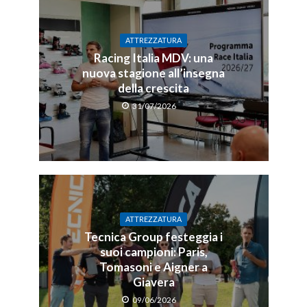
ATTREZZATURA
Racing Italia MDV: una
nuova stagione all’insegna
della crescita
31/07/2026
ATTREZZATURA
Tecnica Group festeggia i
suoi campioni: Paris,
Tomasoni e Aigner a
Giavera
09/06/2026