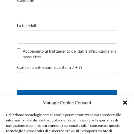
Cognome
La tua Mail
Acconsento al trattamento dei dati e all'iscrizione alla
newsletter.
Controllo anti-spam: quanto fa 7 + 9?
Iscriviti
Manage Cookie Consent
Follow us!
Utilizziamo tecnologie come i cookie per memorizzare e/o accedere alle
informazioni del dispositivo. Lo facciamo per migliorare l'esperienza di
navigazione e per mostrare annunci personalizzati. Il consenso a queste
tecnologie ci consentirà di elaborare dati quali il comportamento di