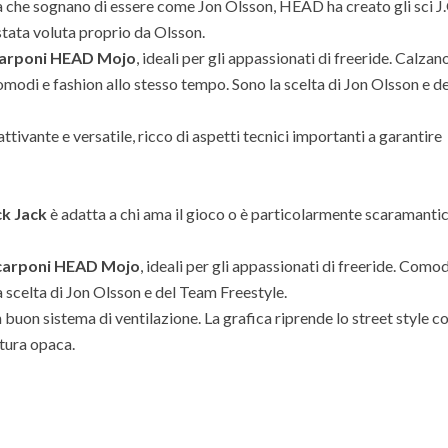
na che sognano di essere come Jon Olsson, HEAD ha creato gli sci J
stata voluta proprio da Olsson.
arponi HEAD Mojo
, ideali per gli appassionati di freeride. Calzan
modi e fashion allo stesso tempo. Sono la scelta di Jon Olsson e de
ttivante e versatile, ricco di aspetti tecnici importanti a garantire
k Jack
è adatta a chi ama il gioco o è particolarmente scaramanti
carponi HEAD Mojo
, ideali per gli appassionati di freeride. Comod
a scelta di Jon Olsson e del Team Freestyle.
 buon sistema di ventilazione. La grafica riprende lo street style c
itura opaca.