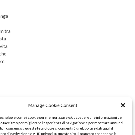
langa
om tra
ista
vita
 che
rem
Manage Cookie Consent
tecnologie come i cookie per memorizzare e/o accedere alle informazioni del
 Lo facciamo per migliorare l'esperienza di navigazione e per mostrare annunci
i. Il consenso a queste tecnologie ci consentirà di elaborare dati quali il
o di navigazione o gli ID univoci su questo sito. Il mancato consenso o la