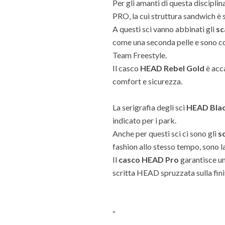
Per gli amanti di questa discipli
PRO, la cui struttura sandwich è 
A questi sci vanno abbinati gli
sc
come una seconda pelle e sono co
Team Freestyle.
Il casco
HEAD Rebel Gold
è acca
comfort e sicurezza.
La serigrafia degli sci
HEAD Blac
indicato per i park.
Anche per questi sci ci sono gli
s
fashion allo stesso tempo, sono l
Il
casco HEAD Pro
garantisce un
scritta HEAD spruzzata sulla fin
“