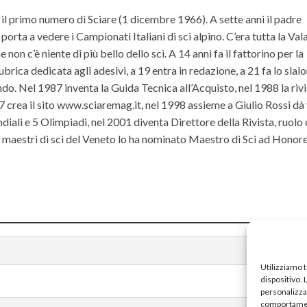
il primo numero di Sciare (1 dicembre 1966). A sette anni il padre
orta a vedere i Campionati Italiani di sci alpino. C’era tutta la Va
non c’è niente di più bello dello sci. A 14 anni fa il fattorino per la
ubrica dedicata agli adesivi, a 19 entra in redazione, a 21 fa lo slal
do. Nel 1987 inventa la Guida Tecnica all’Acquisto, nel 1988 la riv
rea il sito www.sciaremag.it, nel 1998 assieme a Giulio Rossi dà 
iali e 5 Olimpiadi, nel 2001 diventa Direttore della Rivista, ruolo
ei maestri di sci del Veneto lo ha nominato Maestro di Sci ad Hono
Utilizziamo 
dispositivo.
personalizzat
comportament