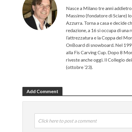
Nasce a Milano tre anni addietro 
Massimo (fondatore di Sciare) lo p
Azzurra. Torna a casa e decide che 
redazione, a 16 si occupa di una r
l’attrezzatura e la Coppa del Mon
OnBoard di snowboard. Nel 1997 c
alla Fis Carving Cup. Dopo 8 Mond
riveste anche oggi. Il Collegio d
(ottobre ’23).
Add Comment
Click here to post a comment