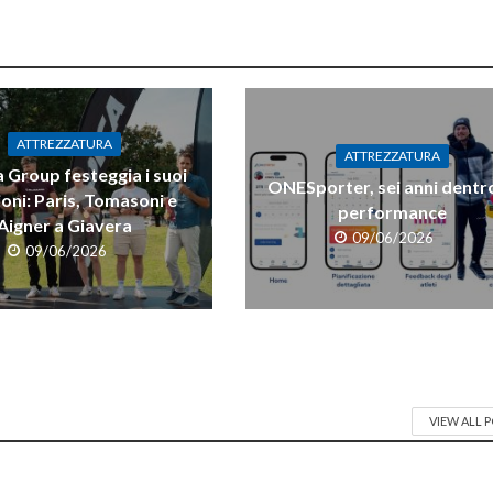
ATTREZZATURA
ATTREZZATURA
 Group festeggia i suoi
ONESporter, sei anni dentro
oni: Paris, Tomasoni e
performance
Aigner a Giavera
09/06/2026
09/06/2026
VIEW ALL 