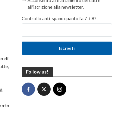
Acconsento al trattamento dei dati e
all'iscrizione alla newsletter.
Controllo anti-spam: quanto fa 7 + 8?
Iscriviti
o di
utte,
Follow us!
à.
onto