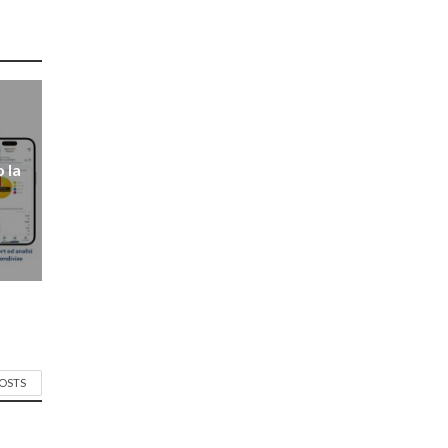
 la
POSTS