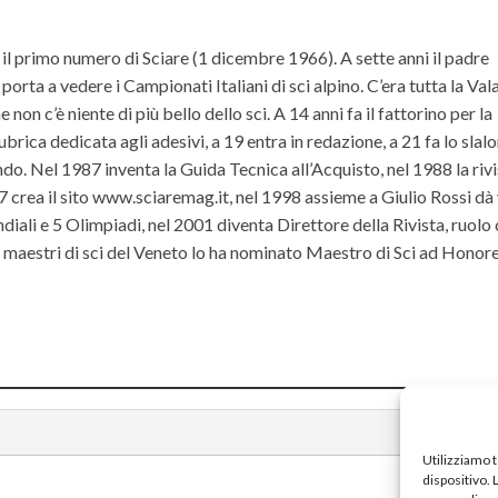
il primo numero di Sciare (1 dicembre 1966). A sette anni il padre
orta a vedere i Campionati Italiani di sci alpino. C’era tutta la Va
non c’è niente di più bello dello sci. A 14 anni fa il fattorino per la
ubrica dedicata agli adesivi, a 19 entra in redazione, a 21 fa lo slal
do. Nel 1987 inventa la Guida Tecnica all’Acquisto, nel 1988 la riv
rea il sito www.sciaremag.it, nel 1998 assieme a Giulio Rossi dà 
iali e 5 Olimpiadi, nel 2001 diventa Direttore della Rivista, ruolo
ei maestri di sci del Veneto lo ha nominato Maestro di Sci ad Hono
Utilizziamo 
dispositivo.