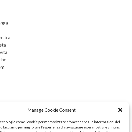
langa
om tra
ista
vita
 che
rem
Manage Cookie Consent
tecnologie come i cookie per memorizzare e/o accedere alle informazioni del
 Lo facciamo per migliorare l'esperienza di navigazione e per mostrare annunci