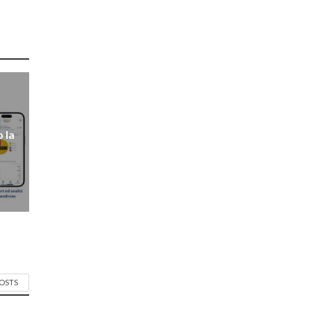
 la
POSTS