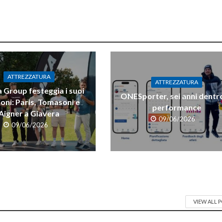
ATTREZZATURA
ATTREZZATURA
 Group festeggia i suoi
ONESporter, sei anni dentro
oni: Paris, Tomasoni e
performance
Aigner a Giavera
09/06/2026
09/06/2026
VIEW ALL 