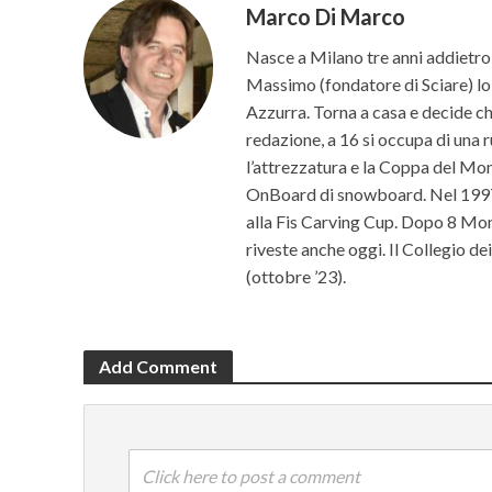
Marco Di Marco
Nasce a Milano tre anni addietro 
Massimo (fondatore di Sciare) lo p
Azzurra. Torna a casa e decide che 
redazione, a 16 si occupa di una r
l’attrezzatura e la Coppa del Mon
OnBoard di snowboard. Nel 1997 c
alla Fis Carving Cup. Dopo 8 Mond
riveste anche oggi. Il Collegio d
(ottobre ’23).
Add Comment
Click here to post a comment