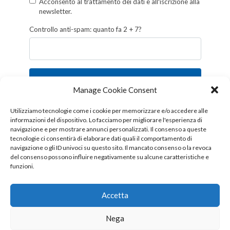
Acconsento al trattamento dei dati e all'iscrizione alla
newsletter.
Controllo anti-spam: quanto fa 2 + 7?
Iscriviti
Manage Cookie Consent
Follow us!
Utilizziamo tecnologie come i cookie per memorizzare e/o accedere alle
informazioni del dispositivo. Lo facciamo per migliorare l'esperienza di
navigazione e per mostrare annunci personalizzati. Il consenso a queste
tecnologie ci consentirà di elaborare dati quali il comportamento di
navigazione o gli ID univoci su questo sito. Il mancato consenso o la revoca
del consenso possono influire negativamente su alcune caratteristiche e
funzioni.
Accetta
Nega
Copyright © 2026 OTTIS surl - Tutti i diritti sono riservati