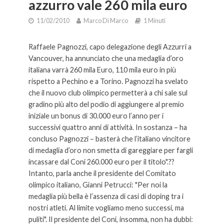
azzurro vale 260 mila euro
11/02/2010
Marco Di Marco
1 Minuti
Raffaele Pagnozzi, capo delegazione degli Azzurri a
Vancouver, ha annunciato che una medaglia d’oro
italiana varrà 260 mila Euro, 110 mila euro in più
rispetto a Pechino e a Torino. Pagnozzi ha svelato
che il nuovo club olimpico permetterà a chi sale sul
gradino più alto del podio di aggiungere al premio
iniziale un bonus di 30.000 euro l’anno per i
successivi quattro anni di attività. In sostanza – ha
concluso Pagnozzi – basterà che l’italiano vincitore
di medaglia d’oro non smetta di gareggiare per fargli
incassare dal Coni 260.000 euro per il titolo".??
Intanto, parla anche il presidente del Comitato
olimpico italiano, Gianni Petrucci: "Per noi la
medaglia più bella è l’assenza di casi di doping tra i
nostri atleti. Al limite vogliamo meno successi, ma
puliti". Il presidente del Coni, insomma, non ha dubbi: