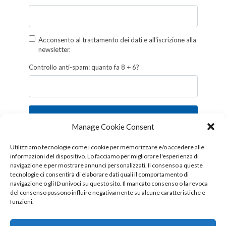
Acconsento al trattamento dei dati e all'iscrizione alla
newsletter.
Controllo anti-spam: quanto fa 8 + 6?
Iscriviti
Manage Cookie Consent
Follow us!
Utilizziamo tecnologie come i cookie per memorizzare e/o accedere alle
informazioni del dispositivo. Lo facciamo per migliorare l'esperienza di
navigazione e per mostrare annunci personalizzati. Il consenso a queste
tecnologie ci consentirà di elaborare dati quali il comportamento di
navigazione o gli ID univoci su questo sito. Il mancato consenso o la revoca
del consenso possono influire negativamente su alcune caratteristiche e
funzioni.