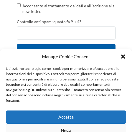
Acconsento al trattamento dei dati e all'iscrizione alla
newsletter.
Controllo anti-spam: quanto fa 9 + 4?
Iscriviti
Manage Cookie Consent
Follow us!
Utilizziamo tecnologie come i cookie per memorizzare e/o accedere alle
informazioni del dispositivo. Lo facciamo per migliorare l'esperienza di
navigazione e per mostrare annunci personalizzati. Il consenso a queste
tecnologie ci consentirà di elaborare dati quali il comportamento di
navigazione o gli ID univoci su questo sito. Il mancato consenso o la revoca
del consenso possono influire negativamente su alcune caratteristiche e
funzioni.
Accetta
Nega