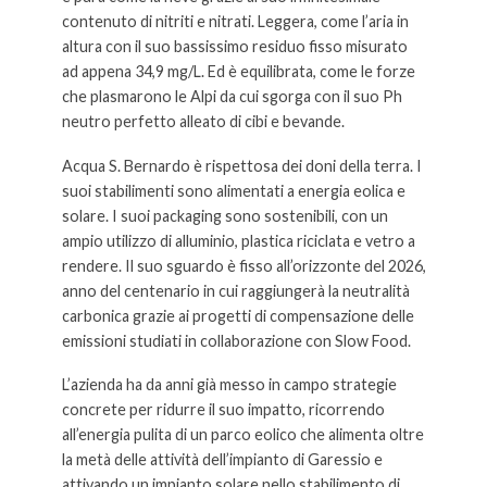
contenuto di nitriti e nitrati. Leggera, come l’aria in
altura con il suo bassissimo residuo fisso misurato
ad appena 34,9 mg/L. Ed è equilibrata, come le forze
che plasmarono le Alpi da cui sgorga con il suo Ph
neutro perfetto alleato di cibi e bevande.
Acqua S. Bernardo è rispettosa dei doni della terra. I
suoi stabilimenti sono alimentati a energia eolica e
solare. I suoi packaging sono sostenibili, con un
ampio utilizzo di alluminio, plastica riciclata e vetro a
rendere. Il suo sguardo è fisso all’orizzonte del 2026,
anno del centenario in cui raggiungerà la neutralità
carbonica grazie ai progetti di compensazione delle
emissioni studiati in collaborazione con Slow Food.
L’azienda ha da anni già messo in campo strategie
concrete per ridurre il suo impatto, ricorrendo
all’energia pulita di un parco eolico che alimenta oltre
la metà delle attività dell’impianto di Garessio e
attivando un impianto solare nello stabilimento di