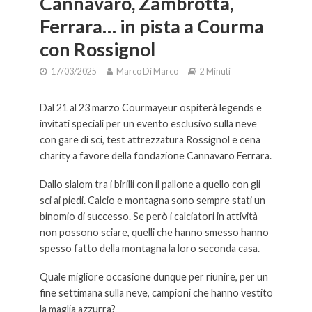
Cannavaro, Zambrotta,
Ferrara… in pista a Courma
con Rossignol
17/03/2025
Marco Di Marco
2 Minuti
Dal 21 al 23 marzo Courmayeur ospiterà legends e
invitati speciali per un evento esclusivo sulla neve
con gare di sci, test attrezzatura Rossignol e cena
charity a favore della fondazione Cannavaro Ferrara.
Dallo slalom tra i birilli con il pallone a quello con gli
sci ai piedi. Calcio e montagna sono sempre stati un
binomio di successo. Se però i calciatori in attività
non possono sciare, quelli che hanno smesso hanno
spesso fatto della montagna la loro seconda casa.
Quale migliore occasione dunque per riunire, per un
fine settimana sulla neve, campioni che hanno vestito
la maglia azzurra?