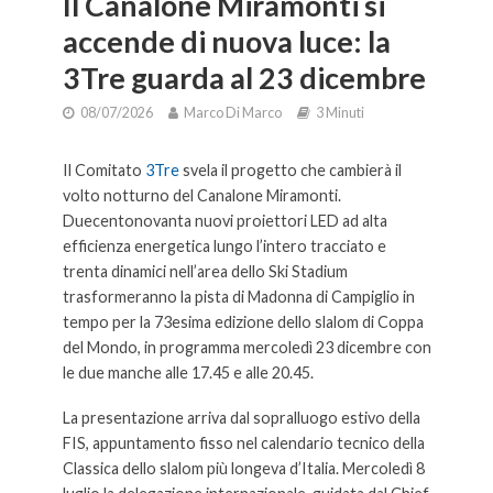
Il Canalone Miramonti si
accende di nuova luce: la
3Tre guarda al 23 dicembre
08/07/2026
Marco Di Marco
3 Minuti
Il Comitato
3Tre
svela il progetto che cambierà il
volto notturno del Canalone Miramonti.
Duecentonovanta nuovi proiettori LED ad alta
efficienza energetica lungo l’intero tracciato e
trenta dinamici nell’area dello Ski Stadium
trasformeranno la pista di Madonna di Campiglio in
tempo per la 73esima edizione dello slalom di Coppa
del Mondo, in programma mercoledì 23 dicembre con
le due manche alle 17.45 e alle 20.45.
La presentazione arriva dal sopralluogo estivo della
FIS, appuntamento fisso nel calendario tecnico della
Classica dello slalom più longeva d’Italia. Mercoledì 8