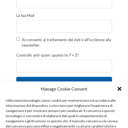
La tua Mail
Acconsento al trattamento dei dati e all'iscrizione alla
newsletter.
Controllo anti-spam: quanto fa 7 + 3?
Iscriviti
Manage Cookie Consent
Follow us!
Utilizziamo tecnologie come i cookie per memorizzare e/o accedere alle
informazioni del dispositivo. Lo facciamo per migliorare l'esperienza di
navigazione e per mostrare annunci personalizzati. Il consenso a queste
tecnologie ci consentirà di elaborare dati quali il comportamento di
navigazione o gli ID univoci su questo sito. Il mancato consenso o la revoca
del consenso possono influire negativamente su alcune caratteristiche e