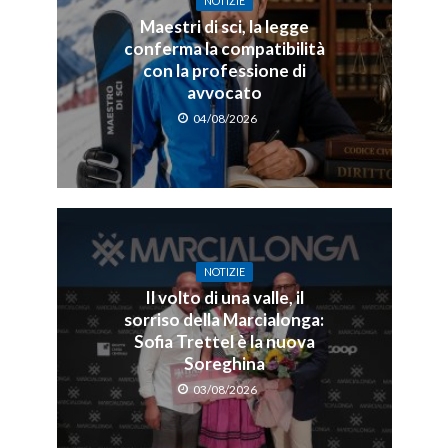
NOTIZIE
Maestri di sci, la legge
conferma la compatibilità
con la professione di
avvocato
04/08/2026
NOTIZIE
Il volto di una valle, il
sorriso della Marcialonga:
Sofia Trettel è la nuova
Soreghina
03/08/2026