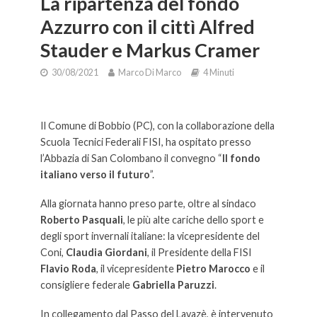
La ripartenza del fondo
Azzurro con il cittì Alfred
Stauder e Markus Cramer
30/08/2021
Marco Di Marco
4 Minuti
c
Il Comune di Bobbio (PC), con la collaborazione della
Scuola Tecnici Federali FISI, ha ospitato presso
l’Abbazia di San Colombano il convegno “
Il fondo
italiano verso il futuro
”.
Alla giornata hanno preso parte, oltre al sindaco
Roberto Pasquali
, le più alte cariche dello sport e
degli sport invernali italiane: la vicepresidente del
Coni,
Claudia Giordani
, il Presidente della FISI
Flavio Roda
, il vicepresidente
Pietro Marocco
e il
consigliere federale
Gabriella Paruzzi
.
In collegamento dal Passo del Lavazè, è intervenuto