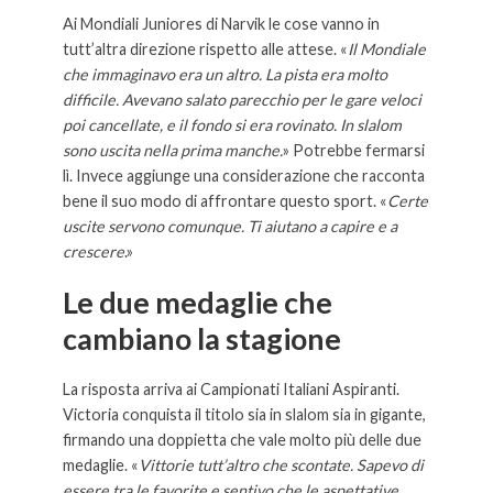
Ai Mondiali Juniores di Narvik le cose vanno in
tutt’altra direzione rispetto alle attese. «
Il Mondiale
che immaginavo era un altro. La pista era molto
difficile. Avevano salato parecchio per le gare veloci
poi cancellate, e il fondo si era rovinato. In slalom
sono uscita nella prima manche.
» Potrebbe fermarsi
lì. Invece aggiunge una considerazione che racconta
bene il suo modo di affrontare questo sport. «
Certe
uscite servono comunque. Ti aiutano a capire e a
crescere
.»
Le due medaglie che
cambiano la stagione
La risposta arriva ai Campionati Italiani Aspiranti.
Victoria conquista il titolo sia in slalom sia in gigante,
firmando una doppietta che vale molto più delle due
medaglie. «
Vittorie tutt’altro che scontate. Sapevo di
essere tra le favorite e sentivo che le aspettative