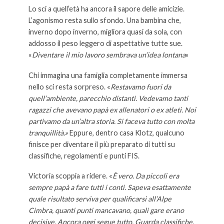
Lo sci a quell’età ha ancora il sapore delle amicizie.
L’agonismo resta sullo sfondo. Una bambina che,
inverno dopo inverno, migliora quasi da sola, con
addosso il peso leggero di aspettative tutte sue.
«
Diventare il mio lavoro sembrava un’idea lontana
»
Chi immagina una famiglia completamente immersa
nello sci resta sorpreso. «
Restavamo fuori da
quell’ambiente, parecchio distanti. Vedevamo tanti
ragazzi che avevano papà ex allenatori o ex atleti. Noi
partivamo da un’altra storia. Si faceva tutto con molta
tranquillità.»
Eppure, dentro casa Klotz, qualcuno
finisce per diventare il più preparato di tutti su
classifiche, regolamenti e punti FIS.
Victoria scoppia a ridere. «
È vero. Da piccoli era
sempre papà a fare tutti i conti. Sapeva esattamente
quale risultato serviva per qualificarsi all’Alpe
Cimbra, quanti punti mancavano, quali gare erano
decisive. Ancora oggi segue tutto. Guarda classifiche,