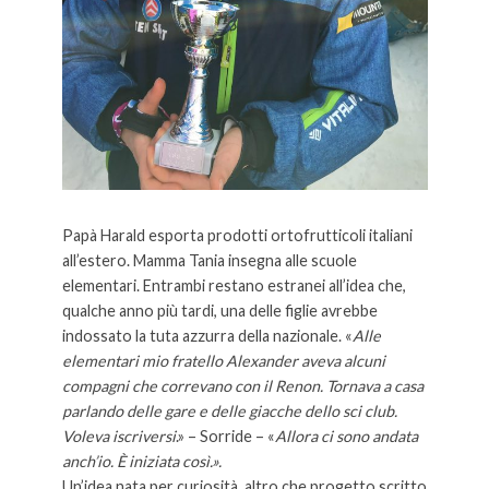
Papà Harald esporta prodotti ortofrutticoli italiani
all’estero. Mamma Tania insegna alle scuole
elementari. Entrambi restano estranei all’idea che,
qualche anno più tardi, una delle figlie avrebbe
indossato la tuta azzurra della nazionale. «
Alle
elementari mio fratello Alexander aveva alcuni
compagni che correvano con il Renon. Tornava a casa
parlando delle gare e delle giacche dello sci club.
Voleva iscriversi
.» – Sorride – «
Allora ci sono andata
anch’io. È iniziata così.».
Un’idea nata per curiosità, altro che progetto scritto