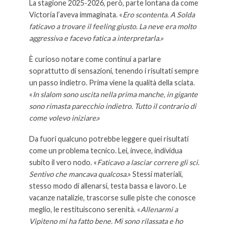
La stagione 2025-2026, però, parte lontana da come
Victoria l’aveva immaginata. «
Ero scontenta. A Solda
faticavo a trovare il feeling giusto. La neve era molto
aggressiva e facevo fatica a interpretarla.»
È curioso notare come continui a parlare
soprattutto di sensazioni, tenendo i risultati sempre
un passo indietro. Prima viene la qualità della sciata.
«
In slalom sono uscita nella prima manche, in gigante
sono rimasta parecchio indietro. Tutto il contrario di
come volevo iniziare
.»
Da fuori qualcuno potrebbe leggere quei risultati
come un problema tecnico. Lei, invece, individua
subito il vero nodo. «
Faticavo a lasciar correre gli sci.
Sentivo che mancava qualcosa.
» Stessi materiali,
stesso modo di allenarsi, testa bassa e lavoro. Le
vacanze natalizie, trascorse sulle piste che conosce
meglio, le restituiscono serenità. «
Allenarmi a
Vipiteno mi ha fatto bene. Mi sono rilassata e ho