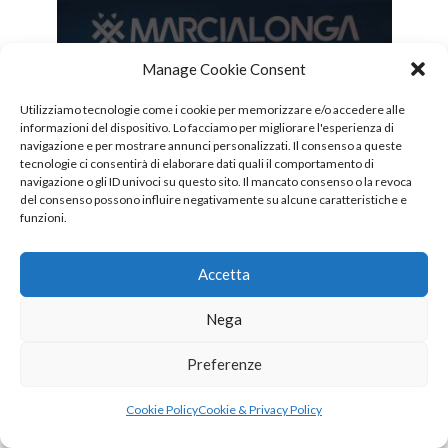
NOTIZIE
Manage Cookie Consent
Il volto di una valle, il
sorriso della Marcialonga:
Utilizziamo tecnologie come i cookie per memorizzare e/o accedere alle
Sofia Trettel è la nuova
informazioni del dispositivo. Lo facciamo per migliorare l'esperienza di
Soreghina
navigazione e per mostrare annunci personalizzati. Il consenso a queste
tecnologie ci consentirà di elaborare dati quali il comportamento di
03/08/2026
navigazione o gli ID univoci su questo sito. Il mancato consenso o la revoca
del consenso possono influire negativamente su alcune caratteristiche e
funzioni.
Accetta
About the author
VIEW ALL POSTS
Nega
Preferenze
Marco Di Marco
Nasce a Milano tre anni addietro il primo
Cookie Policy
Cookie & Privacy Policy
numero di Sciare (1 dicembre 1966). A