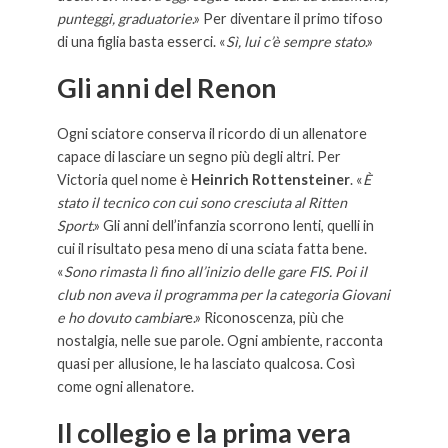
punteggi, graduatorie
.» Per diventare il primo tifoso
di una figlia basta esserci. «
Sì, lui c’è sempre stato
.»
Gli anni del Renon
Ogni sciatore conserva il ricordo di un allenatore
capace di lasciare un segno più degli altri. Per
Victoria quel nome è
Heinrich Rottensteiner
. «
È
stato il tecnico con cui sono cresciuta al Ritten
Sport
.» Gli anni dell’infanzia scorrono lenti, quelli in
cui il risultato pesa meno di una sciata fatta bene.
«
Sono rimasta lì fino all’inizio delle gare FIS. Poi il
club non aveva il programma per la categoria Giovani
e ho dovuto cambiar
e.» Riconoscenza, più che
nostalgia, nelle sue parole. Ogni ambiente, racconta
quasi per allusione, le ha lasciato qualcosa. Così
come ogni allenatore.
Il collegio e la prima vera