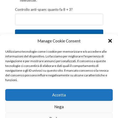
newsletter.
Controllo anti-spam: quanto fa 8 + 3?
Iscriviti
Manage Cookie Consent
Follow us!
Utilizziamo tecnologie come i cookie per memorizzare e/o accedere alle
informazioni del dispositivo. Lo facciamo per migliorare l'esperienza di
navigazione e per mostrare annunci personalizzati. Il consenso a queste
tecnologie ci consentirà di elaborare dati quali il comportamento di
navigazione o gli ID univoci su questo sito. Il mancato consenso o la revoca
del consenso possono influire negativamente su alcune caratteristiche e
funzioni.
Accetta
Nega
Copyright © 2026 OTTIS surl - Tutti i diritti sono riservati