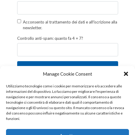
Acconsento al trattamento dei dati e all'iscrizione alla
newsletter.
Controllo anti-spam: quanto fa 4 + 7?
Iscriviti
Manage Cookie Consent
Follow us!
Utilizziamo tecnologie come i cookie per memorizzare e/o accedere alle
informazioni del dispositivo. Lo facciamo per migliorare l'esperienza di
navigazione e per mostrare annunci personalizzati. Il consenso a queste
tecnologie ci consentirà di elaborare dati quali il comportamento di
navigazione o gli ID univoci su questo sito. Il mancato consenso o la revoca
del consenso possono influire negativamente su alcune caratteristiche e
funzioni.