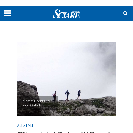
Dolomiti Brenta Trail
con 700 atleti
ALPSTYLE