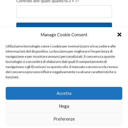
Controllo anti-spam: quanto fa 3 + 7?
Iscriviti
Manage Cookie Consent
Follow us!
Utilizziamo tecnologie come i cookie per memorizzare e/o accedere alle
informazioni del dispositivo. Lo facciamo per migliorare l'esperienza di
navigazione e per mostrare annunci personalizzati. Il consenso a queste
tecnologie ci consentirà di elaborare dati quali il comportamento di
navigazione o gli ID univoci su questo sito. Il mancato consenso o la revoca
del consenso possono influire negativamente su alcune caratteristiche e
funzioni.
Accetta
Nega
Copyright © 2026 OTTIS surl - Tutti i diritti sono riservati
Preferenze
CHI SIAMO
CONTATTI
PUBBLICITÀ