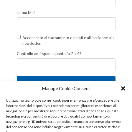
La tua Mail
Acconsento al trattamento dei dati e all'iscrizione alla
newsletter.
Controllo anti-spam: quanto fa 7 + 4?
Iscriviti
Manage Cookie Consent
Follow us!
Utilizziamo tecnologie come i cookie per memorizzare e/o accedere alle
informazioni del dispositivo. Lo facciamo per migliorare l'esperienza di
navigazione e per mostrare annunci personalizzati. Il consenso a queste
tecnologie ci consentirà di elaborare dati quali il comportamento di
navigazione o gli ID univoci su questo sito. Il mancato consenso o la revoca
del consenso possono influire negativamente su alcune caratteristiche e