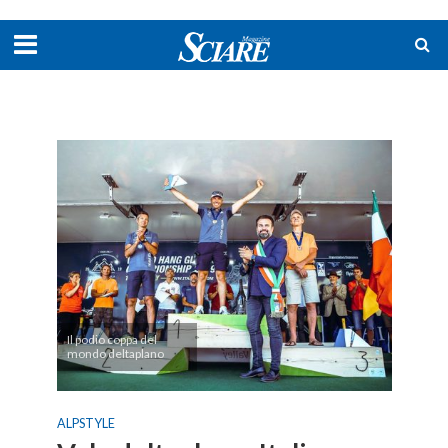
Il podio coppa del
mondo deltaplano
ALPSTYLE