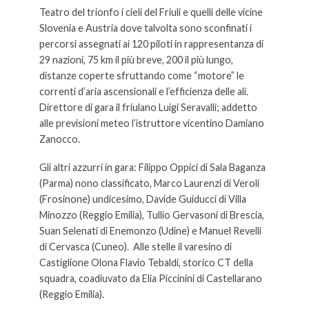
Teatro del trionfo i cieli del Friuli e quelli delle vicine
Slovenia e Austria dove talvolta sono sconfinati i
percorsi assegnati ai 120 piloti in rappresentanza di
29 nazioni, 75 km il più breve, 200 il più lungo,
distanze coperte sfruttando come “motore” le
correnti d’aria ascensionali e l’efficienza delle ali.
Direttore di gara il friulano Luigi Seravalli; addetto
alle previsioni meteo l’istruttore vicentino Damiano
Zanocco.
Gli altri azzurri in gara: Filippo Oppici di Sala Baganza
(Parma) nono classificato, Marco Laurenzi di Veroli
(Frosinone) undicesimo, Davide Guiducci di Villa
Minozzo (Reggio Emilia), Tullio Gervasoni di Brescia,
Suan Selenati di Enemonzo (Udine) e Manuel Revelli
di Cervasca (Cuneo). Alle stelle il varesino di
Castiglione Olona Flavio Tebaldi, storico CT della
squadra, coadiuvato da Elia Piccinini di Castellarano
(Reggio Emilia).