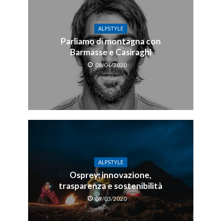
ALPSTYLE
Parliamo di montagna con
Barmasse e Casiraghi
08/04/2020
ALPSTYLE
Osprey: innovazione,
trasparenza e sostenibilità
09/03/2020