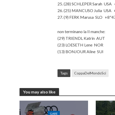
25. (28) SCHLEPER Sarah USA
26. (25) MANCUSO Julia USA 
27. (9) FERK Marusa SLO +8"4
non terminano la II manche:
(29) TRIENDL Katrin AUT
(23) LOESETH Lene NOR
(13) BONJOUR Aline SUI
Tags
CoppaDelMondoSci
You may also like
GARE