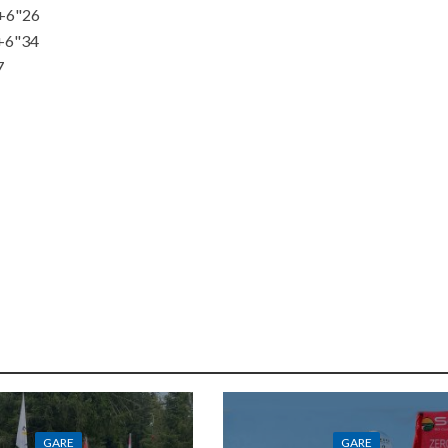
 +6"26
+6"34
7
GARE
GARE