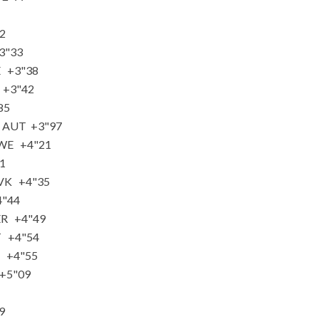
22
3"33
E +3"38
 +3"42
85
a AUT +3"97
SWE +4"21
31
SVK +4"35
4"44
ER +4"49
T +4"54
 +4"55
 +5"09
5
9