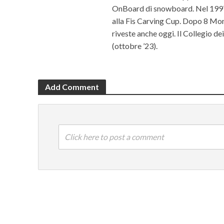
OnBoard di snowboard. Nel 1997 c
alla Fis Carving Cup. Dopo 8 Mond
riveste anche oggi. Il Collegio d
(ottobre ’23).
Add Comment
Click here to post a comment