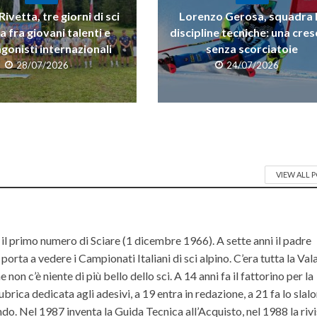
ivetta, tre giorni di sci
Lorenzo Gerosa, squadra 
a fra giovani talenti e
discipline tecniche: una cres
gonisti internazionali
senza scorciatoie
28/07/2026
24/07/2026
VIEW ALL 
il primo numero di Sciare (1 dicembre 1966). A sette anni il padre
orta a vedere i Campionati Italiani di sci alpino. C’era tutta la Va
non c’è niente di più bello dello sci. A 14 anni fa il fattorino per la
ubrica dedicata agli adesivi, a 19 entra in redazione, a 21 fa lo slal
do. Nel 1987 inventa la Guida Tecnica all’Acquisto, nel 1988 la riv