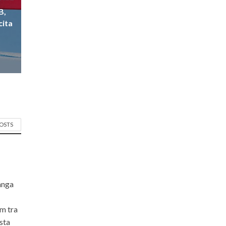
B,
cita
POSTS
langa
om tra
ista