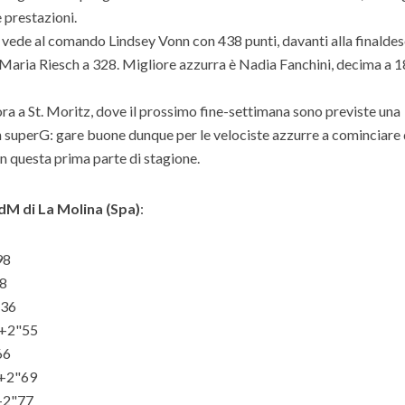
 prestazioni.
 vede al comando Lindsey Vonn con 438 punti, davanti alla finalde
 Maria Riesch a 328. Migliore azzurra è Nadia Fanchini, decima a 
 ora a St. Moritz, dove il prossimo fine-settimana sono previste una
 superG: gare buone dunque per le velociste azzurre a cominciare 
in questa prima parte di stagione.
dM di La Molina (Spa)
:
98
48
"36
 +2"55
66
 +2"69
+2"77