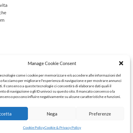
vita
 che
rem
Manage Cookie Consent
tecnologie come i cookie per memorizzare e/o accedere alle informazioni del
 Lo facciamo per migliorare l'esperienza di navigazione e per mostrare annunci
i. Il consenso a queste tecnologie ci consentirà di elaborare dati quali il
o di navigazione o gli ID univoci su questo sito. Il mancato consenso o la
onsenso possono influire negativamente su alcune caratteristiche e funzioni.
ccetta
Nega
Preferenze
Cookie Policy
Cookie & Privacy Policy