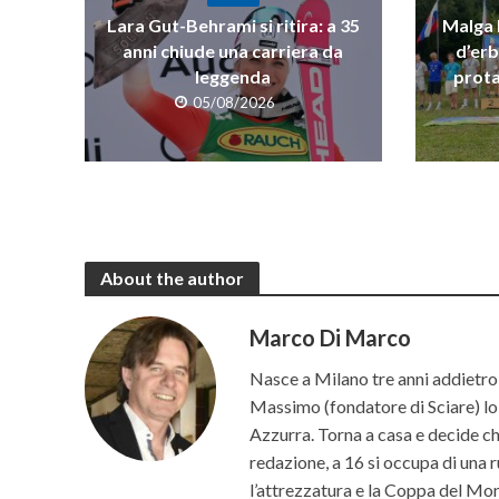
Lara Gut-Behrami si ritira: a 35
Malga R
anni chiude una carriera da
d’erb
leggenda
prota
05/08/2026
About the author
Marco Di Marco
Nasce a Milano tre anni addietro 
Massimo (fondatore di Sciare) lo p
Azzurra. Torna a casa e decide che 
redazione, a 16 si occupa di una r
l’attrezzatura e la Coppa del Mon