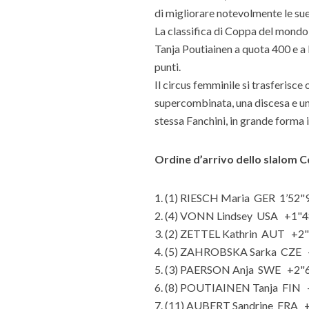
di migliorare notevolmente le sue
La classifica di Coppa del mondo
Tanja Poutiainen a quota 400 e a
punti.
Il circus femminile si trasferisce
supercombinata, una discesa e un
stessa Fanchini, in grande forma 
Ordine d’arrivo dello slalom C
1. (1) RIESCH Maria GER 1’52"
2. (4) VONN Lindsey USA +1"
3. (2) ZETTEL Kathrin AUT +2
4. (5) ZAHROBSKA Sarka CZE
5. (3) PAERSON Anja SWE +2"
6. (8) POUTIAINEN Tanja FIN
7. (11) AUBERT Sandrine FRA 