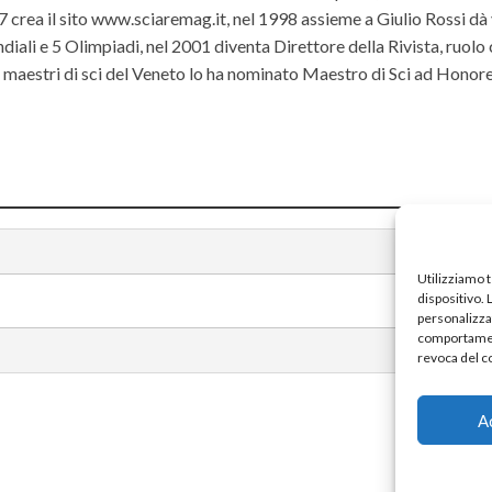
rea il sito www.sciaremag.it, nel 1998 assieme a Giulio Rossi dà 
iali e 5 Olimpiadi, nel 2001 diventa Direttore della Rivista, ruolo
ei maestri di sci del Veneto lo ha nominato Maestro di Sci ad Hono
Utilizziamo 
dispositivo.
personalizzat
comportament
revoca del c
A