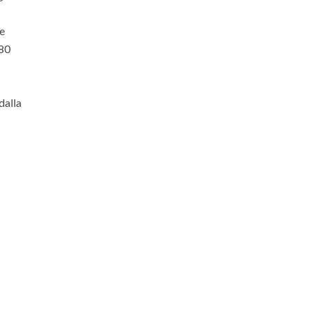
se
180
dalla