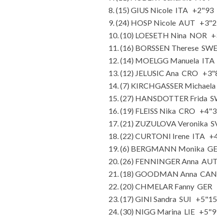
8. (15) GIUS Nicole ITA +2"93
9. (24) HOSP Nicole AUT +3"
10. (10) LOESETH Nina NOR +
11. (16) BORSSEN Therese SW
12. (14) MOELGG Manuela ITA
13. (12) JELUSIC Ana CRO +3"
14. (7) KIRCHGASSER Michael
15. (27) HANSDOTTER Frida 
16. (19) FLEISS Nika CRO +4"
17. (21) ZUZULOVA Veronika 
18. (22) CURTONI Irene ITA +
19. (6) BERGMANN Monika G
20. (26) FENNINGER Anna AU
21. (18) GOODMAN Anna CAN
22. (20) CHMELAR Fanny GER
23. (17) GINI Sandra SUI +5"1
24. (30) NIGG Marina LIE +5"9