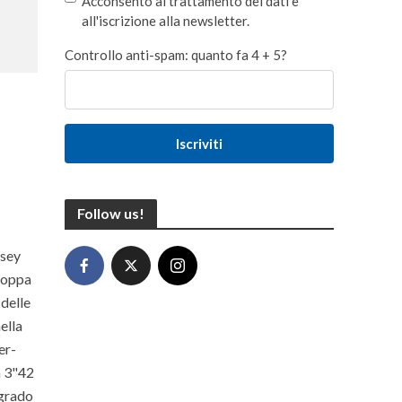
Acconsento al trattamento dei dati e
all'iscrizione alla newsletter.
Controllo anti-spam: quanto fa 4 + 5?
Iscriviti
Follow us!
dsey
 Coppa
 delle
ella
er-
a 3"42
 grado