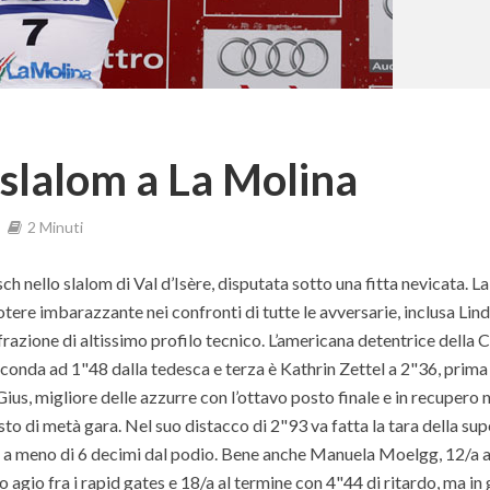
slalom a La Molina
2 Minuti
ch nello slalom di Val d’Isère, disputata sotto una fitta nevicata. La
ere imbarazzante nei confronti di tutte le avversarie, inclusa Lin
frazione di altissimo profilo tecnico. L’americana detentrice della
conda ad 1"48 dalla tedesca e terza è Kathrin Zettel a 2"36, prima
ius, migliore delle azzurre con l’ottavo posto finale e in recupero n
o di metà gara. Nel suo distacco di 2"93 va fatta la tara della sup
i è a meno di 6 decimi dal podio. Bene anche Manuela Moelgg, 12/a 
 agio fra i rapid gates e 18/a al termine con 4"44 di ritardo, ma in