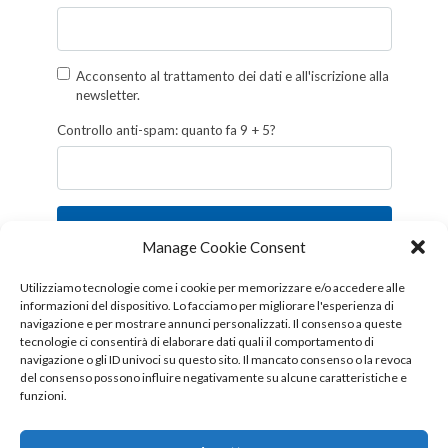
Acconsento al trattamento dei dati e all'iscrizione alla
newsletter.
Controllo anti-spam: quanto fa 9 + 5?
Iscriviti
Manage Cookie Consent
Follow us!
Utilizziamo tecnologie come i cookie per memorizzare e/o accedere alle
informazioni del dispositivo. Lo facciamo per migliorare l'esperienza di
navigazione e per mostrare annunci personalizzati. Il consenso a queste
tecnologie ci consentirà di elaborare dati quali il comportamento di
navigazione o gli ID univoci su questo sito. Il mancato consenso o la revoca
del consenso possono influire negativamente su alcune caratteristiche e
funzioni.