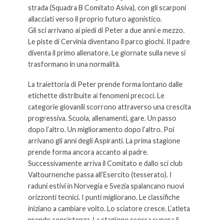
strada (Squadra B Comitato Asiva), con gli scarponi
allacciati verso il proprio futuro agonistico.
Gli sci arrivano ai piedi di Peter a due anni e mezzo.
Le piste di Cervinia diventano il parco giochi. Il padre
diventa il primo allenatore. Le giornate sulla neve si
trasformano in una normalità.
La traiettoria di Peter prende forma lontano dalle
etichette distribuite ai fenomeni precoci. Le
categorie giovanili scorrono attraverso una crescita
progressiva. Scuola, allenamenti, gare. Un passo
dopo l’altro. Un miglioramento dopo l’altro. Poi
arrivano gli anni degli Aspiranti. La prima stagione
prende forma ancora accanto al padre.
Successivamente arriva il Comitato e dallo sci club
Valtournenche passa all’Esercito (tesserato). I
raduni estivi in Norvegia e Svezia spalancano nuovi
orizzonti tecnici. I punti migliorano. Le classifiche
iniziano a cambiare volto. Lo sciatore cresce. L’atleta
prende consistenza. La stagione scorsa supera il