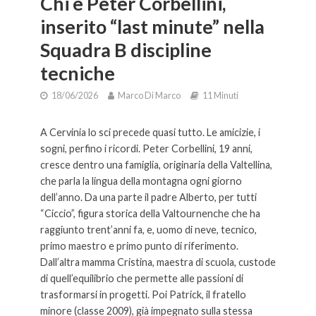
Chi è Peter Corbellini,
inserito “last minute” nella
Squadra B discipline
tecniche
18/06/2026
Marco Di Marco
11 Minuti
A Cervinia lo sci precede quasi tutto. Le amicizie, i
sogni, perfino i ricordi. Peter Corbellini, 19 anni,
cresce dentro una famiglia, originaria della Valtellina,
che parla la lingua della montagna ogni giorno
dell’anno. Da una parte il padre Alberto, per tutti
“Ciccio”, figura storica della Valtournenche che ha
raggiunto trent’anni fa, e, uomo di neve, tecnico,
primo maestro e primo punto di riferimento.
Dall’altra mamma Cristina, maestra di scuola, custode
di quell’equilibrio che permette alle passioni di
trasformarsi in progetti. Poi Patrick, il fratello
minore (classe 2009), già impegnato sulla stessa