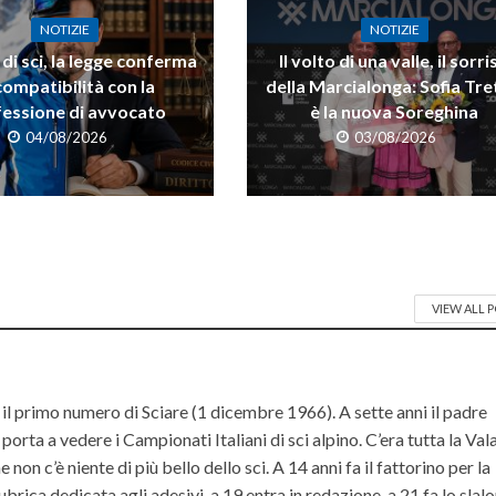
NOTIZIE
NOTIZIE
di sci, la legge conferma
Il volto di una valle, il sorri
compatibilità con la
della Marcialonga: Sofia Tre
essione di avvocato
è la nuova Soreghina
04/08/2026
03/08/2026
VIEW ALL 
il primo numero di Sciare (1 dicembre 1966). A sette anni il padre
orta a vedere i Campionati Italiani di sci alpino. C’era tutta la Va
non c’è niente di più bello dello sci. A 14 anni fa il fattorino per la
ubrica dedicata agli adesivi, a 19 entra in redazione, a 21 fa lo slal