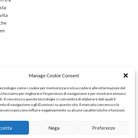
ista
vita
 che
rem
Manage Cookie Consent
tecnologie come i cookie per memorizzare e/o accedere alle informazioni del
 Lo facciamo per migliorare l'esperienza di navigazione e per mostrare annunci
i. Il consenso a queste tecnologie ci consentirà di elaborare dati quali il
o di navigazione o gli ID univoci su questo sito. Il mancato consenso o la
onsenso possono influire negativamente su alcune caratteristiche e funzioni.
ccetta
Nega
Preferenze