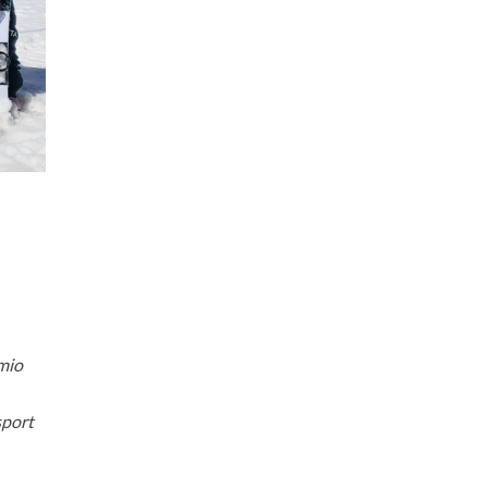
 mio
sport