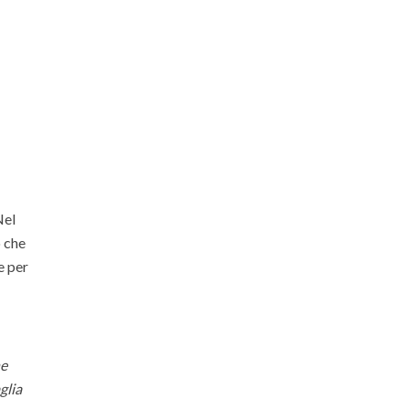
Nel
 che
e per
ne
glia