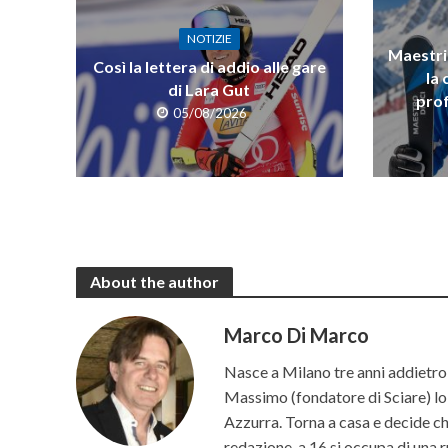
NOTIZIE
Maestri 
Così la lettera di addio alle gare
la 
di Lara Gut
prof
05/08/2026
About the author
Marco Di Marco
Nasce a Milano tre anni addietro 
Massimo (fondatore di Sciare) lo p
Azzurra. Torna a casa e decide che 
redazione, a 16 si occupa di una r