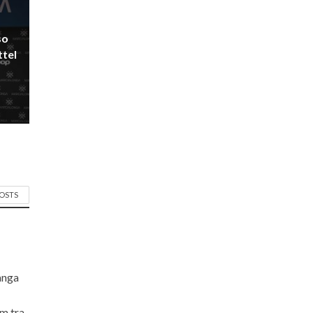
so
ttel
POSTS
langa
om tra