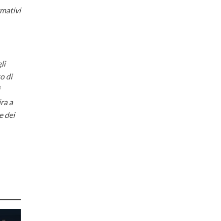
rmativi
li
o di
i
ra a
e dei