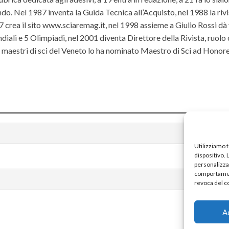
do. Nel 1987 inventa la Guida Tecnica all’Acquisto, nel 1988 la riv
rea il sito www.sciaremag.it, nel 1998 assieme a Giulio Rossi dà 
iali e 5 Olimpiadi, nel 2001 diventa Direttore della Rivista, ruolo
ei maestri di sci del Veneto lo ha nominato Maestro di Sci ad Hono
Utilizziamo 
dispositivo.
personalizzat
comportament
revoca del c
A