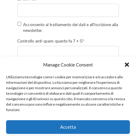
Acconsento al trattamento dei dati e all'iscrizione alla
newsletter.
Controllo anti-spam: quanto fa 7 + 5?
Manage Cookie Consent
Iscriviti
Utilizziamo tecnologie come i cookie per memorizzare e/o accedere alle
informazioni del dispositivo. Lo facciamo per migliorare l'esperienza di
Follow us!
navigazione e per mostrare annunci personalizzati. Il consenso a queste
tecnologie ci consentirà di elaborare dati quali il comportamento di
navigazione o gli ID univoci su questo sito. Il mancato consenso o la revoca
del consenso possono influire negativamente su alcune caratteristiche e
funzioni.
Accetta